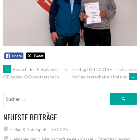
ARTIKEL-
←
Besuch des Pokalspiels TTC
Freitag 02.11.2018 – Tischtennis
Minimeisterschaften bei uns
→
OE gegen Grünwettersbach
NAVIGATION
Suchen
nach:
NEUESTE BEITRÄGE
Helau & Tobespaß – 16.02.26
Heimspiel der 1. Mannschaft gegen Kassel – Oberliga Hessen