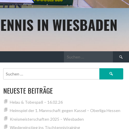
ENNIS IN WIESBADEN
Suchen
nach:
Suchen
nach:
NEUESTE BEITRÄGE
Helau & Tobespaß – 16.02.26
Heimspiel der 1. Mannschaft gegen Kassel – Oberliga Hessen
Kreismeisterschaften 2025 – Wiesbaden
Wiedereinstieg ins Tischtennistraining