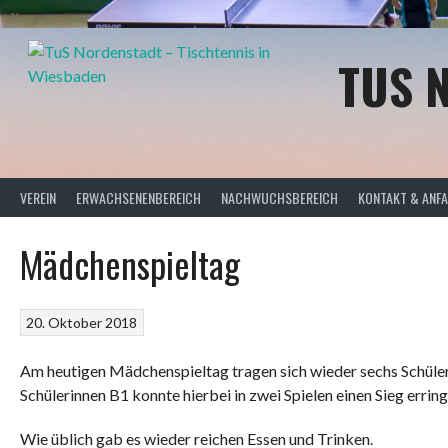
Springe
zum
Inhalt
TUS 
VEREIN
ERWACHSENENBEREICH
NACHWUCHSBEREICH
KONTAKT & ANF
Mädchenspieltag
20. Oktober 2018
Am heutigen Mädchenspieltag tragen sich wieder sechs Schül
Schülerinnen B1 konnte hierbei in zwei Spielen einen Sieg erring
Wie üblich gab es wieder reichen Essen und Trinken.