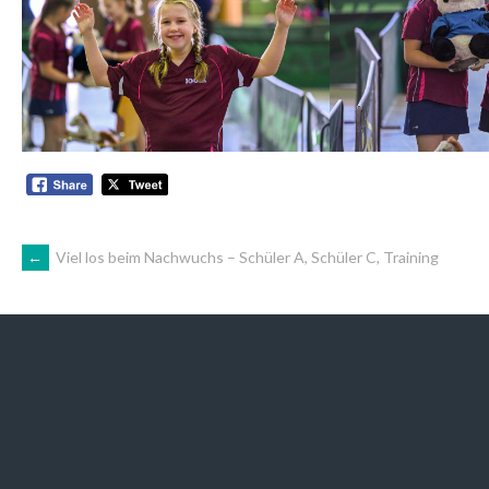
ARTIKEL-
←
Viel los beim Nachwuchs – Schüler A, Schüler C, Training
NAVIGATION