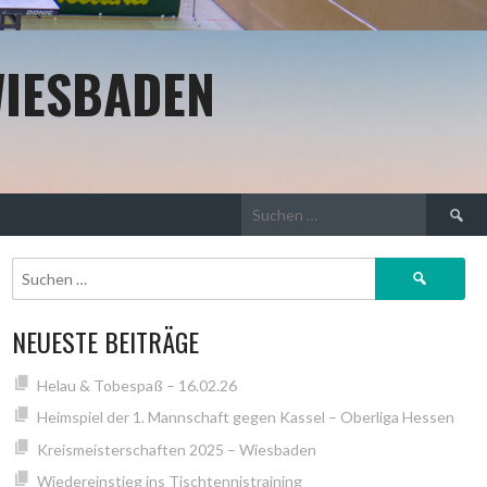
WIESBADEN
Suchen
nach:
Suchen
nach:
NEUESTE BEITRÄGE
Helau & Tobespaß – 16.02.26
Heimspiel der 1. Mannschaft gegen Kassel – Oberliga Hessen
Kreismeisterschaften 2025 – Wiesbaden
Wiedereinstieg ins Tischtennistraining