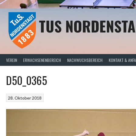
Springe
zum
Inhalt
TUS NORDENSTA
VEREIN
ERWACHSENENBEREICH
NACHWUCHSBEREICH
KONTAKT & ANF
D50_0365
28. Oktober 2018