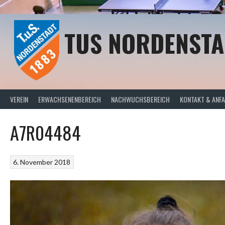
Springe
zum
Inhalt
TUS NORDENSTA
VEREIN
ERWACHSENENBEREICH
NACHWUCHSBEREICH
KONTAKT & ANF
A7R04484
6. November 2018