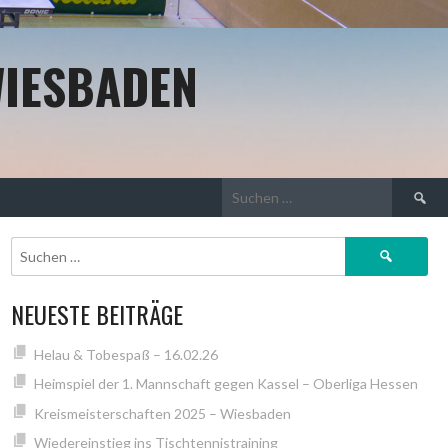
WIESBADEN
Suchen
nach:
Suchen
nach:
NEUESTE BEITRÄGE
Helau & Tobespaß – 16.02.26
Heimspiel der 1. Mannschaft gegen Kassel – Oberliga Hessen
Kreismeisterschaften 2025 – Wiesbaden
Wiedereinstieg ins Tischtennistraining