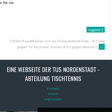
 für sie.
Jugend 1
Schüler B qualifizieren sich zur Kreispokalendrunde – 4:1 Sieg
gegen TV Kostheim, Schüler A 6:2 gegen Naurod 2
→
EINE WEBSEITE DER TUS NORDENSTADT -
ABTEILUNG TISCHTENNIS
Kontakt
Intern
Impressum