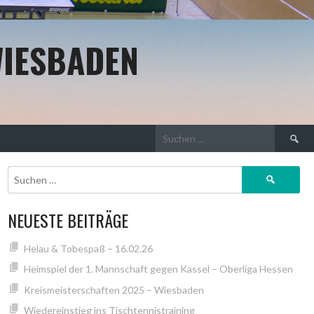
WIESBADEN
Suchen
nach:
Suchen
nach:
NEUESTE BEITRÄGE
Helau & Tobespaß – 16.02.26
Heimspiel der 1. Mannschaft gegen Kassel – Oberliga Hessen
Kreismeisterschaften 2025 – Wiesbaden
Wiedereinstieg ins Tischtennistraining