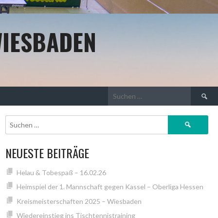
WIESBADEN
Suchen
nach:
Suchen
nach:
NEUESTE BEITRÄGE
Helau & Tobespaß – 16.02.26
Heimspiel der 1. Mannschaft gegen Kassel – Oberliga Hessen
Kreismeisterschaften 2025 – Wiesbaden
Wiedereinstieg ins Tischtennistraining