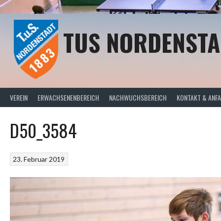
Springe
zum
Inhalt
TUS NORDENSTA
VEREIN
ERWACHSENENBEREICH
NACHWUCHSBEREICH
KONTAKT & ANF
D50_3584
23. Februar 2019