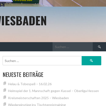
WIESBADEN
Suchen
nach:
Suchen
nach:
NEUESTE BEITRÄGE
Helau & Tobespaß – 16.02.26
Heimspiel der 1. Mannschaft gegen Kassel – Oberliga Hessen
Kreismeisterschaften 2025 – Wiesbaden
Wiedereinstieg ins Tischtennistraining