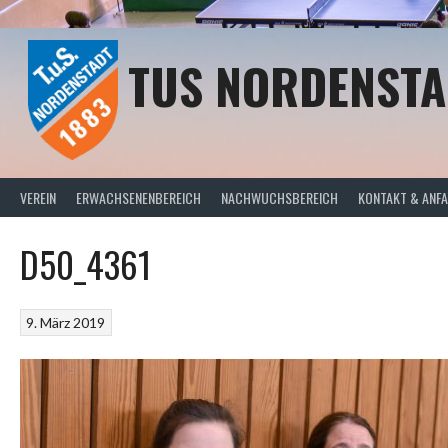
Springe
zum
Inhalt
TUS NORDENSTA
VEREIN
ERWACHSENENBEREICH
NACHWUCHSBEREICH
KONTAKT & ANF
D50_4361
9. März 2019