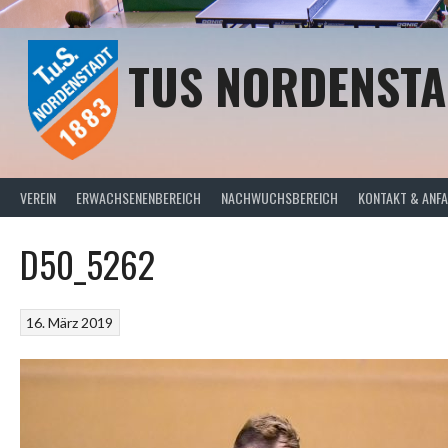
Springe
zum
Inhalt
TUS NORDENSTA
VEREIN
ERWACHSENENBEREICH
NACHWUCHSBEREICH
KONTAKT & ANF
D50_5262
16. März 2019