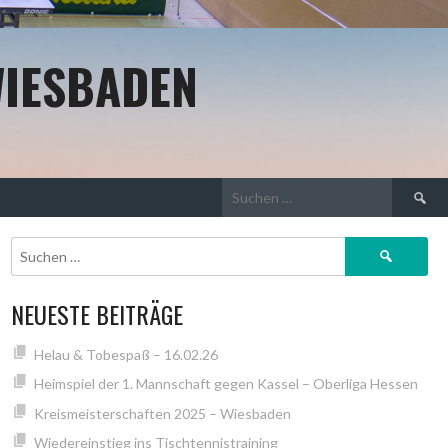
WIESBADEN
Suchen
nach:
Suchen
nach:
NEUESTE BEITRÄGE
Helau & Tobespaß – 16.02.26
Heimspiel der 1. Mannschaft gegen Kassel – Oberliga Hessen
Kreismeisterschaften 2025 – Wiesbaden
Wiedereinstieg ins Tischtennistraining