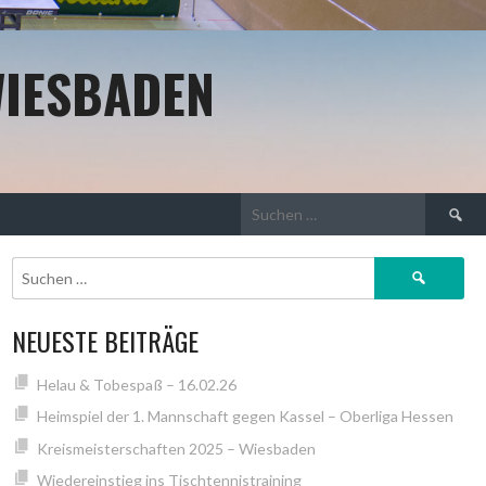
WIESBADEN
Suchen
nach:
Suchen
nach:
NEUESTE BEITRÄGE
Helau & Tobespaß – 16.02.26
Heimspiel der 1. Mannschaft gegen Kassel – Oberliga Hessen
Kreismeisterschaften 2025 – Wiesbaden
Wiedereinstieg ins Tischtennistraining