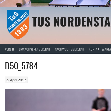
Springe
zum
Inhalt
TUS NORDENSTA
VEREIN
ERWACHSENENBEREICH
NACHWUCHSBEREICH
KONTAKT & ANF
D50_5784
6. April 2019