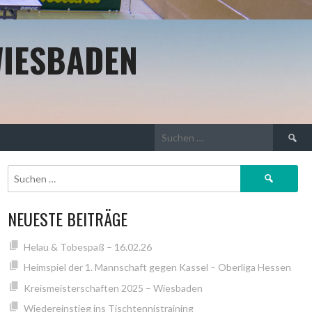
WIESBADEN
Suchen
nach:
Suchen
nach:
NEUESTE BEITRÄGE
Helau & Tobespaß – 16.02.26
Heimspiel der 1. Mannschaft gegen Kassel – Oberliga Hessen
Kreismeisterschaften 2025 – Wiesbaden
Wiedereinstieg ins Tischtennistraining